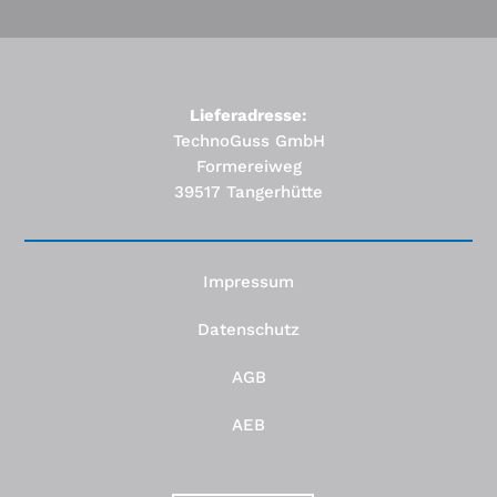
Lieferadresse:
TechnoGuss GmbH
Formereiweg
39517 Tangerhütte
Impressum
Datenschutz
AGB
AEB