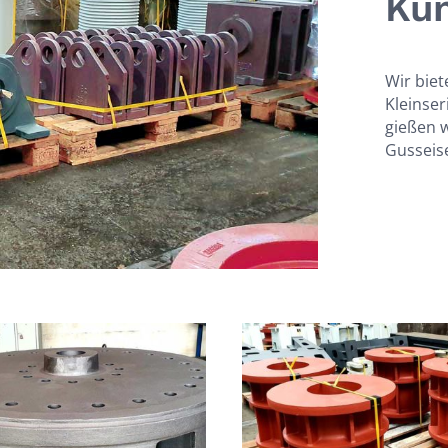
Ku
Wir biet
Kleinser
gießen w
Gusseis