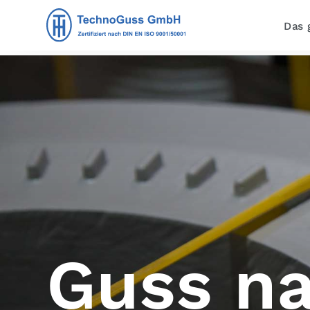
Das 
Guss n