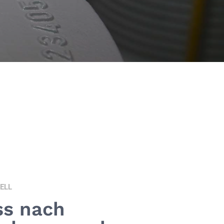
UELL
ss nach